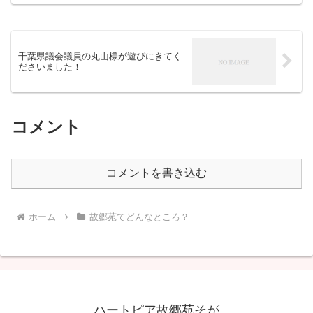
故郷苑内にある自販機でドリンクを1本い
ただきまあす( ´艸｀) 実は故郷苑では出勤
の度に自販機の...
千葉県議会議員の丸山様が遊びにきてく
ださいました！
コメント
コメントを書き込む
ホーム
故郷苑てどんなところ？
ハートピア故郷苑そが