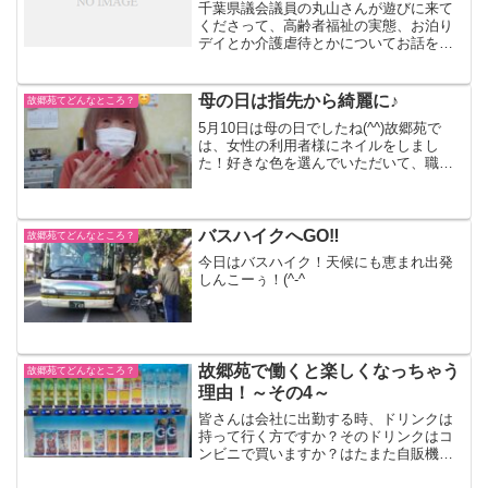
千葉県議会議員の丸山さんが遊びに来て
くださって、高齢者福祉の実態、お泊り
デイとか介護虐待とかについてお話をし
ました。千葉の話をしてるのに二人の生
まれ育ちは同じ東京。私が高円寺で生ま
れ、丸山さんは中野で生まれ。私が国立
母の日は指先から綺麗に♪
故郷苑てどんなところ？
で学び、丸山さんは立川で...
5月10日は母の日でしたね(^^)故郷苑で
は、女性の利用者様にネイルをしまし
た！好きな色を選んでいただいて、職員
が塗っていきます～♪「見て見て～」と嬉
しそうに見せてくれました(´▽｀)皆さ
ん、かわいく仕上がってます～贈られた
カーネーションと...
バスハイクへGO‼
故郷苑てどんなところ？
今日はバスハイク！天候にも恵まれ出発
しんこーぅ！(^-^ゞ
故郷苑で働くと楽しくなっちゃう
故郷苑てどんなところ？
理由！～その4～
皆さんは会社に出勤する時、ドリンクは
持って行く方ですか？そのドリンクはコ
ンビニで買いますか？はたまた自販機で
買いますか？わたしは出勤後ハートピア