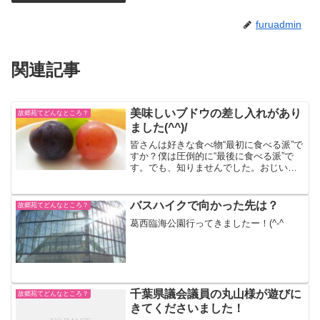
furuadmin
関連記事
美味しいブドウの差し入れがあり
故郷苑てどんなところ？
ました(^^)/
皆さんは好きな食べ物“最初に食べる派”で
すか？僕は圧倒的に“最後に食べる派”で
す。でも、知りませんでした。おじいち
ゃんおばあちゃんが、こんなに真っ先に
デザートから食べるだなんて。(笑)施設長
のご友人様から頂いたものです。皆でお
バスハイクで向かった先は？
故郷苑てどんなところ？
いしく頂戴しま...
葛西臨海公園行ってきましたー！(^-^ゞ
千葉県議会議員の丸山様が遊びに
故郷苑てどんなところ？
きてくださいました！