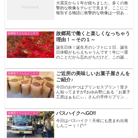
大震災から１年が経ちました。多くの衝
撃的な映像をテレビで見ます。ここにご
報告する物語に衝撃的な映像は一切あり
ません。余りにも悲しくて、撮影できま
せんでした。多くの人への感謝の記にま
とめてみました。
故郷苑で働くと楽しくなっちゃう
故郷苑てどんなところ？
理由！～その１～
誕生日休！誕生月のシフトに１日、誕生
日休暇がもらえちゃうんです！年に一度
のことだから忘れがちだけど、この誕生
日休暇って地味ぃ～にうれしいんだよな
ぁ～ちなみにわたしは、誕生日休暇を使
って三峰神社の紅葉を観に行きました！
ご近所の美味しいお菓子屋さんを
故郷苑てどんなところ？
綺麗だったなぁ～(#^....
ご紹介♪
今日のおやつはプリンセスプリン！皆さ
ん知ってますか⁉おゆみ野にある「お菓子
工房はぁもにぃ」さんの手作りプリンな
んです(^^♪普通のカラメルではなく蜂蜜
シロップをかけて食べるプリンは、やさ
しぃ味と濃厚なクリームのような舌触り
バスハイクへGO‼
故郷苑てどんなところ？
が魅力です！皆さん...
今日はバスハイク！天候にも恵まれ出発
しんこーぅ！(^-^ゞ