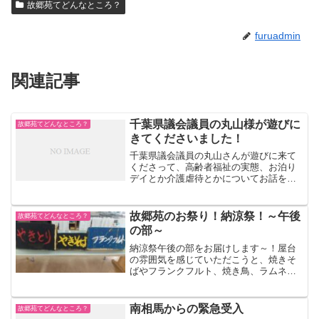
故郷苑てどんなところ？
furuadmin
関連記事
千葉県議会議員の丸山様が遊びに
故郷苑てどんなところ？
きてくださいました！
千葉県議会議員の丸山さんが遊びに来て
くださって、高齢者福祉の実態、お泊り
デイとか介護虐待とかについてお話をし
ました。千葉の話をしてるのに二人の生
まれ育ちは同じ東京。私が高円寺で生ま
れ、丸山さんは中野で生まれ。私が国立
故郷苑のお祭り！納涼祭！～午後
故郷苑てどんなところ？
で学び、丸山さんは立川で...
の部～
納涼祭午後の部をお届けします～！屋台
の雰囲気を感じていただこうと、焼きそ
ばやフランクフルト、焼き鳥、ラムネを
ご用意しました～(^O^)／普段と違ったお
食事に笑顔が多く見られました(´▽｀)お
昼ご飯が終わったら、千本引きです！長
南相馬からの緊急受入
故郷苑てどんなところ？
～い紐を引っ張...