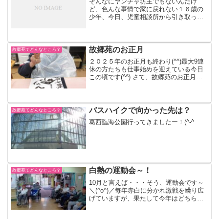
そんなにヤンチャ坊主でもないんだけ
ど、色んな事情で家に戻れない１６歳の
少年、今日、児童相談所から引き取って
来ます。昔、おっさんになったら里子と
か預かろうって思ってたんだけどうちに
来る子たちは、すでに髭が生えそろって
る(😭)こいつも、頑張って...
故郷苑のお正月
故郷苑てどんなところ？
２０２５年のお正月も終わり(^^)最大9連
休の方たちも仕事始めを迎えている今日
この頃です(^^) さて、故郷苑のお正月は
と言いますと。。。 初詣から始まり、お
みくじ、かきぞめ、かるた大会、縁起物
の七草粥などなど 盛りだくさんでした
(^^)/...
バスハイクで向かった先は？
故郷苑てどんなところ？
葛西臨海公園行ってきましたー！(^-^ゞ
白熱の運動会～！
故郷苑てどんなところ？
10月と言えば・・・そう、運動会です～
＼(^o^)／毎年赤白に分かれ激戦を繰り広
げていますが、果たして今年はどちらが
勝つのでしょうか！？張り切っていきま
しょう～！選手宣誓と体操を終えました