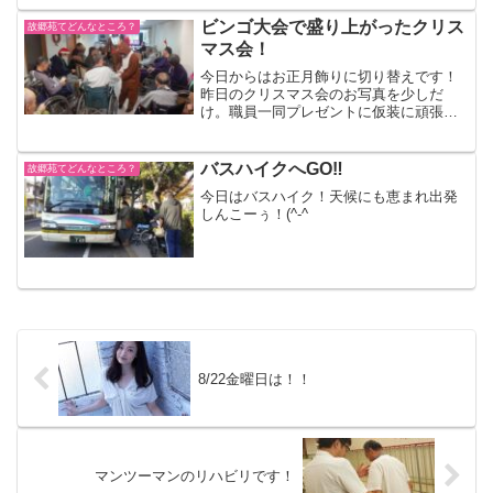
ら、パン食い競争です！手を使ってもOK
ということで、...
ビンゴ大会で盛り上がったクリス
故郷苑てどんなところ？
マス会！
今日からはお正月飾りに切り替えです！
昨日のクリスマス会のお写真を少しだ
け。職員一同プレゼントに仮装に頑張っ
てくれました。お花の写真とコーヒーは
門松を設置してくれた“フラワーショップ
ナカガワさん”から頂いちゃいました。あ
バスハイクへGO‼
故郷苑てどんなところ？
りがたいです！こうゆー...
今日はバスハイク！天候にも恵まれ出発
しんこーぅ！(^-^ゞ
8/22金曜日は！！
マンツーマンのリハビリです！