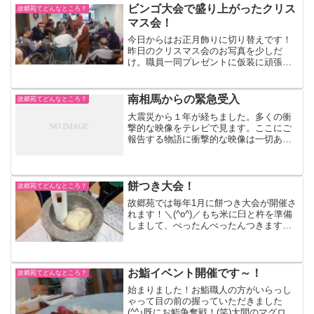
ビンゴ大会で盛り上がったクリス
故郷苑てどんなところ？
マス会！
今日からはお正月飾りに切り替えです！
昨日のクリスマス会のお写真を少しだ
け。職員一同プレゼントに仮装に頑張っ
てくれました。お花の写真とコーヒーは
門松を設置してくれた“フラワーショップ
ナカガワさん”から頂いちゃいました。あ
南相馬からの緊急受入
故郷苑てどんなところ？
りがたいです！こうゆー...
大震災から１年が経ちました。多くの衝
撃的な映像をテレビで見ます。ここにご
報告する物語に衝撃的な映像は一切あり
ません。余りにも悲しくて、撮影できま
せんでした。多くの人への感謝の記にま
とめてみました。
餅つき大会！
故郷苑てどんなところ？
故郷苑では毎年1月に餅つき大会が開催さ
れます！＼(^o^)／もち米に臼と杵を準備
しまして、ぺったんぺったんつきますよ
～！もち米が蒸せたら、まずもち米をよ
く潰してこねていきましょう！餅つきで
は、最初の「こね」が重要なんだそうで
す。これでお餅の...
お鮨イベント開催です～！
故郷苑てどんなところ？
始まりました！お鮨職人の方がいらっし
ゃって目の前の握っていただきました
(^^♪既にお鮨争奪戦！(笑)大間のマグロ登