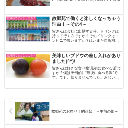
場に拍手喝采です～！
故郷苑で働くと楽しくなっちゃう
故郷苑てどんなところ？
理由！～その4～
皆さんは会社に出勤する時、ドリンクは
持って行く方ですか？そのドリンクはコ
ンビニで買いますか？はたまた自販機で
買いますか？わたしは出勤後ハートピア
故郷苑内にある自販機でドリンクを1本い
ただきまあす( ´艸｀) 実は故郷苑では出勤
美味しいブドウの差し入れがあり
故郷苑てどんなところ？
の度に自販機の...
ました(^^)/
皆さんは好きな食べ物“最初に食べる派”で
すか？僕は圧倒的に“最後に食べる派”で
す。でも、知りませんでした。おじいち
ゃんおばあちゃんが、こんなに真っ先に
デザートから食べるだなんて。(笑)施設長
のご友人様から頂いたものです。皆でお
いしく頂戴しま...
故郷苑のお祭り！納涼祭！～午前の部～