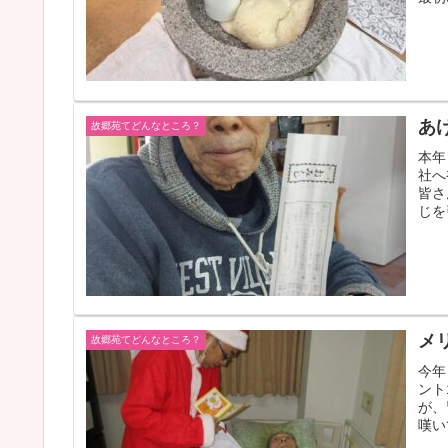
あ
故郷苑てどんなところ？
本年
社へ
皆さ
じを
メ
故郷苑てどんなところ？
今年
ント
が、
嘆い