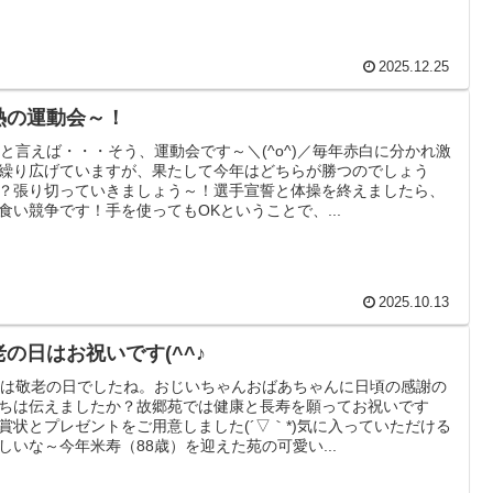
2025.12.25
熱の運動会～！
月と言えば・・・そう、運動会です～＼(^o^)／毎年赤白に分かれ激
繰り広げていますが、果たして今年はどちらが勝つのでしょう
？張り切っていきましょう～！選手宣誓と体操を終えましたら、
食い競争です！手を使ってもOKということで、...
2025.10.13
老の日はお祝いです(^^♪
日は敬老の日でしたね。おじいちゃんおばあちゃんに日頃の感謝の
ちは伝えましたか？故郷苑では健康と長寿を願ってお祝いです
賞状とプレゼントをご用意しました(´▽｀*)気に入っていただける
しいな～今年米寿（88歳）を迎えた苑の可愛い...