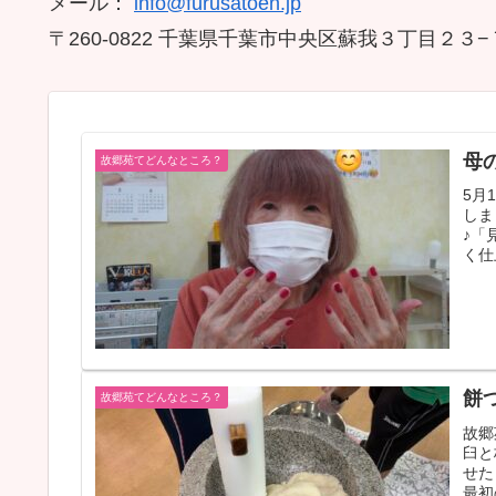
メール：
info@furusatoen.jp
〒260-0822 千葉県千葉市中央区蘇我３丁目２３
母
故郷苑てどんなところ？
5月
しま
♪「
く仕
餅
故郷苑てどんなところ？
故郷
臼と
せた
最初