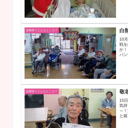
白
故郷苑てどんなところ？
10
戦を
か！
パン
敬
故郷苑てどんなところ？
15
気持
～！
と嬉