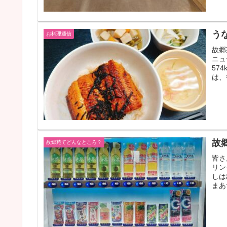
う
お料理通信
故郷
ニュ
57
は、
故
故郷苑てどんなところ？
皆さ
リン
しは
まあ