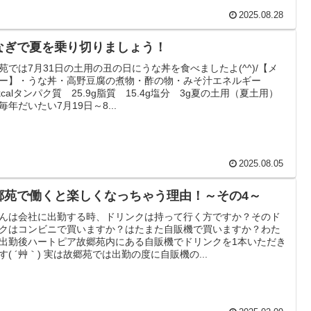
2025.08.28
なぎで夏を乗り切りましょう！
苑では7月31日の土用の丑の日にうな丼を食べましたよ(^^)/【メ
ー】・うな丼・高野豆腐の煮物・酢の物・みそ汁エネルギー
4kcalタンパク質 25.9g脂質 15.4g塩分 3g夏の土用（夏土用）
毎年だいたい7月19日～8...
2025.08.05
郷苑で働くと楽しくなっちゃう理由！～その4～
んは会社に出勤する時、ドリンクは持って行く方ですか？そのド
クはコンビニで買いますか？はたまた自販機で買いますか？わた
出勤後ハートピア故郷苑内にある自販機でドリンクを1本いただき
す( ´艸｀) 実は故郷苑では出勤の度に自販機の...