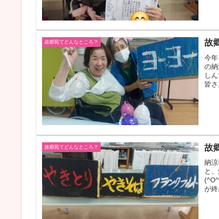
故
故郷苑てどんなところ？
今年
の納
しん
皆さ
故
故郷苑てどんなところ？
納涼
と、
(^
が終