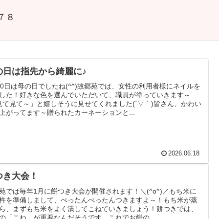
−７８
の日は指先から綺麗に♪
10日は母の日でしたね(^^)故郷苑では、女性の利用者様にネイルを
した！好きな色を選んでいただいて、職員が塗っていきます～
見て見て～」と嬉しそうに見せてくれました(´▽｀)皆さん、かわい
上がってます～贈られたカーネーションと...
2026.06.18
つき大会！
苑では毎年1月に餅つき大会が開催されます！＼(^o^)／もち米に
杵を準備しまして、ぺったんぺったんつきますよ～！もち米が蒸
ら、まずもち米をよく潰してこねていきましょう！餅つきでは、
の「こね」が重要なんだそうです。これでお餅の...