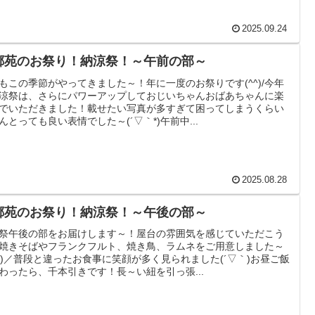
2025.09.24
郷苑のお祭り！納涼祭！～午前の部～
もこの季節がやってきました～！年に一度のお祭りです(^^)/今年
涼祭は、さらにパワーアップしておじいちゃんおばあちゃんに楽
でいただきました！載せたい写真が多すぎて困ってしまうくらい
んとっても良い表情でした～(´▽｀*)午前中...
2025.08.28
郷苑のお祭り！納涼祭！～午後の部～
祭午後の部をお届けします～！屋台の雰囲気を感じていただこう
焼きそばやフランクフルト、焼き鳥、ラムネをご用意しました～
O^)／普段と違ったお食事に笑顔が多く見られました(´▽｀)お昼ご飯
わったら、千本引きです！長～い紐を引っ張...